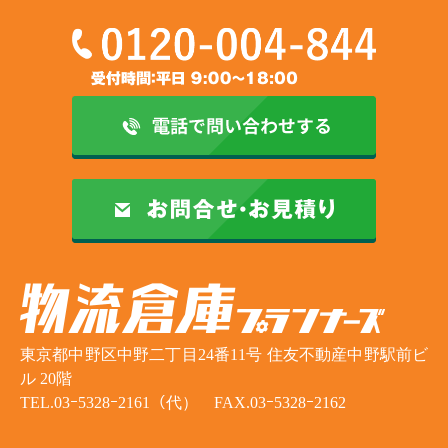
東京都中野区中野二丁目24番11号 住友不動産中野駅前ビ
ル 20階
TEL.03ｰ5328ｰ2161（代） FAX.03ｰ5328ｰ2162