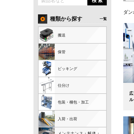
検 索
ダン
種類から探す
一覧
搬送
保管
ピッキング
仕分け
広
ル
包装・梱包・加工
入荷・出荷
メンテナンス・解体・