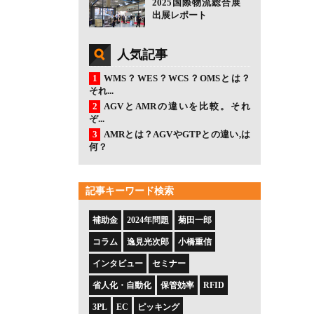
2025国際物流総合展
出展レポート
人気記事
WMS？WES？WCS？OMSとは？
それ...
AGVとAMRの違いを比較。それ
ぞ...
AMRとは？AGVやGTPとの違い,は
何？
記事キーワード検索
補助金
2024年問題
菊田一郎
コラム
逸見光次郎
小橋重信
インタビュー
セミナー
省人化・自動化
保管効率
RFID
3PL
EC
ピッキング