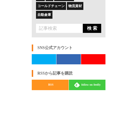
コールドチェーン
物流資材
自動倉庫
検 索
SNS公式アカウント
RSSから記事を購読
RSS
follow on feedly