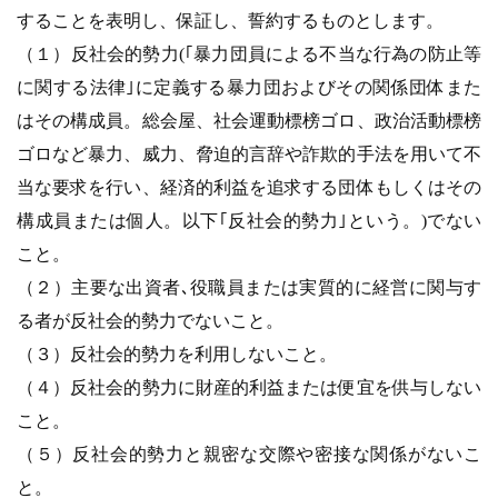
することを表明し、保証し、誓約するものとします。
（１）反社会的勢力(｢暴力団員による不当な行為の防止等
に関する法律｣に定義する暴力団およびその関係団体また
はその構成員。総会屋、社会運動標榜ゴロ、政治活動標榜
ゴロなど暴力、威力、脅迫的言辞や詐欺的手法を用いて不
当な要求を行い、経済的利益を追求する団体もしくはその
構成員または個人。以下｢反社会的勢力｣という。)でない
こと。
（２）主要な出資者､役職員または実質的に経営に関与す
る者が反社会的勢力でないこと。
（３）反社会的勢力を利用しないこと。
（４）反社会的勢力に財産的利益または便宜を供与しない
こと。
（５）反社会的勢力と親密な交際や密接な関係がないこ
と。