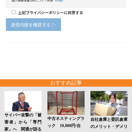
おすすめ記事
サイバー攻撃の「被
中古ネスティングラ
自社倉庫と委託倉庫
害者」から「専門
ック 10,800円/台
のメリット・デメリ
家」へ 関通が語る