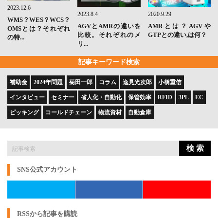
2023.12.6
2023.8.4
2020.9.29
WMS？WES？WCS？
AGVとAMRの違いを
AMRとは？AGVや
OMSとは？それぞれ
比較。それぞれのメ
GTPとの違い,は何？
の特...
リ...
記事キーワード検索
補助金
2024年問題
菊田一郎
コラム
逸見光次郎
小橋重信
インタビュー
セミナー
省人化・自動化
保管効率
RFID
3PL
EC
ピッキング
コールドチェーン
物流資材
自動倉庫
検 索
SNS公式アカウント
RSSから記事を購読