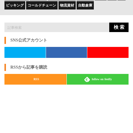
ピッキング
コールドチェーン
物流資材
自動倉庫
検 索
SNS公式アカウント
RSSから記事を購読
RSS
follow on feedly