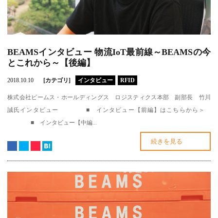
BEAMSインタビュー 物流IoT最前線～BEAMSの今
とこれから～【後編】
2018.10.10
[カテゴリ]
インタビュー
RFID
株式会社ビームス・ホールディングス ロジスティクス本部 副部長 竹川
誠氏インタビュー ■ インタビュー【前編】はこちらから＞
■ インタビュー【中編...
続きを見る