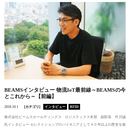
BEAMSインタビュー 物流IoT最前線～BEAMSの今
とこれから～【前編】
2018.10.1
[カテゴリ]
インタビュー
RFID
株式会社ビームスホールディングス ロジスティクス本部 副部長 竹川誠
氏インタビュー セレクトショップのパイオニアとして４０年以上の歴史を築