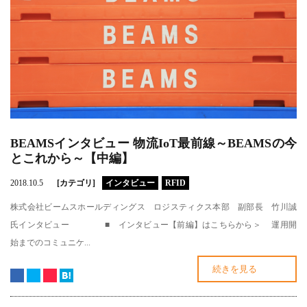
BEAMSインタビュー 物流IoT最前線～BEAMSの今
とこれから～【中編】
2018.10.5
[カテゴリ]
インタビュー
RFID
株式会社ビームスホールディングス ロジスティクス本部 副部長 竹川誠
氏インタビュー ■ インタビュー【前編】はこちらから＞ 運用開
始までのコミュニケ...
続きを見る