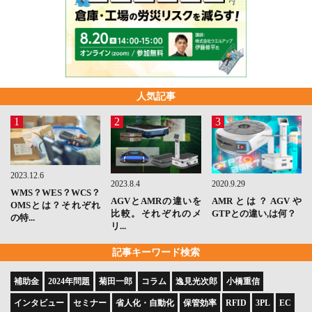
人気記事
1
2
3
2023.12.6
2023.8.4
2020.9.29
WMS？WES？WCS？
AGVとAMRの違いを
AMRとは？AGVや
OMSとは？それぞれ
比較。それぞれのメ
GTPとの違い,は何？
の特...
リ...
記事キーワード検索
補助金
2024年問題
菊田一郎
コラム
逸見光次郎
小橋重信
インタビュー
セミナー
省人化・自動化
保管効率
RFID
3PL
EC