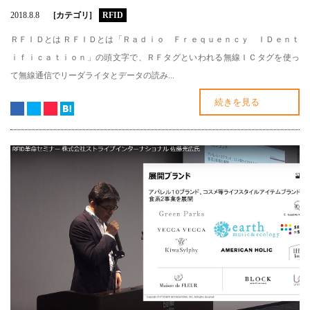
2018.8.8
[カテゴリ]
RFID
ＲＦＩＤとは ＲＦＩＤとは「Ｒａｄｉｏ Ｆｒｅｑｕｅｎｃｙ ＩＤｅｎｔ
ｉｆｉｃａｔｉｏｎ」の頭文字で、ＲＦタグといわれる無線ＩＣタグを使っ
て無線通信でリーダライタとデータの読み...
続きを見る