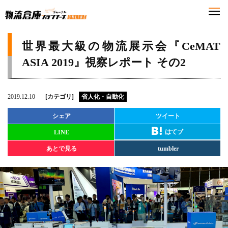
世界最大級の物流展示会『CeMAT
ASIA 2019』視察レポート その2
2019.12.10
[カテゴリ]
省人化・自動化
シェア
ツイート
はてブ
LINE
あとで見る
tumbler