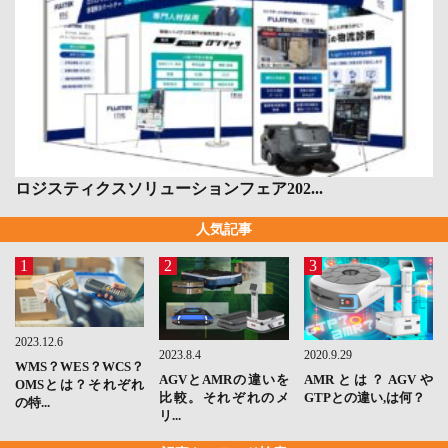
ロジスティクスソリューションフェア202...
人気記事
1
2
3
2023.12.6
2023.8.4
2020.9.29
WMS？WES？WCS？
AGVとAMRの違いを
AMRとは？AGVや
OMSとは？それぞれ
比較。それぞれのメ
GTPとの違い,は何？
の特...
リ...