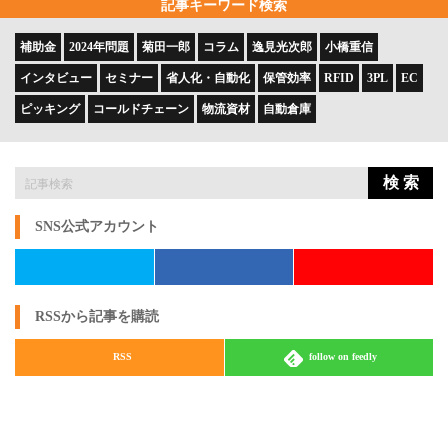
記事キーワード検索
補助金
2024年問題
菊田一郎
コラム
逸見光次郎
小橋重信
インタビュー
セミナー
省人化・自動化
保管効率
RFID
3PL
EC
ピッキング
コールドチェーン
物流資材
自動倉庫
検 索
SNS公式アカウント
RSSから記事を購読
RSS
follow on feedly