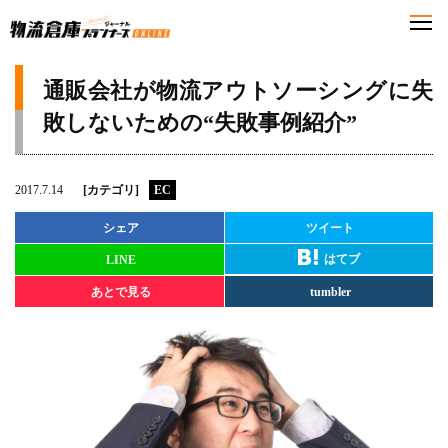
通販会社が物流アウトソーシングに失
敗しないための“失敗事例紹介”
2017.7.14
[カテゴリ]
EC
シェア
ツイート
はてブ
LINE
あとで見る
tumbler