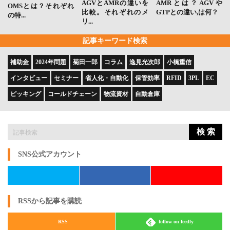
AGVとAMRの違いを
AMRとは？AGVや
OMSとは？それぞれ
比較。それぞれのメ
GTPとの違い,は何？
の特...
リ...
記事キーワード検索
補助金
2024年問題
菊田一郎
コラム
逸見光次郎
小橋重信
インタビュー
セミナー
省人化・自動化
保管効率
RFID
3PL
EC
ピッキング
コールドチェーン
物流資材
自動倉庫
検 索
SNS公式アカウント
RSSから記事を購読
RSS
follow on feedly