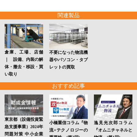
関連製品
倉庫、工場、店舗
不要になった物流機
｜ 設備、内装の解
器やパソコン・タブ
体・撤去・移設・買
レットの買取
い取り
おすすめ記事
東京都（設備投資緊
小橋重信コラム『物
逸見光次郎コラム
急支援事業）2024年
流×テクノロジーの
『オムニチャネルと
問題対策 中小企業