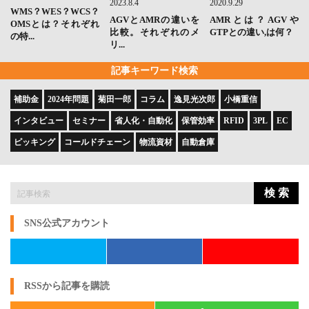
2023.8.4
2020.9.29
WMS？WES？WCS？
AGVとAMRの違いを
AMRとは？AGVや
OMSとは？それぞれ
比較。それぞれのメ
GTPとの違い,は何？
の特...
リ...
記事キーワード検索
補助金
2024年問題
菊田一郎
コラム
逸見光次郎
小橋重信
インタビュー
セミナー
省人化・自動化
保管効率
RFID
3PL
EC
ピッキング
コールドチェーン
物流資材
自動倉庫
検 索
SNS公式アカウント
RSSから記事を購読