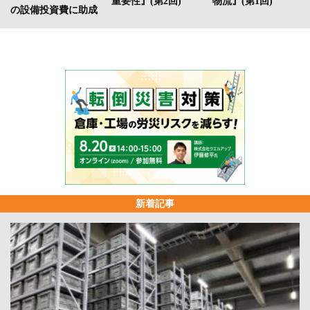
重要性』(第2回)
物流』(第1回)
の設備投資費に助成
新着記事