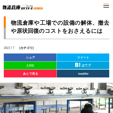
物流倉庫や工場での設備の解体、撤去
や原状回復のコストをおさえるには
2023.7.7
[カテゴリ]
シェア
ツイート
はてブ
LINE
あとで見る
tumbler