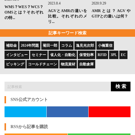
2023.8.4
2020.9.29
WMS？WES？WCS？
AGVとAMRの違いを
AMRとは？AGVや
OMSとは？それぞれ
比較。それぞれのメ
GTPとの違い,は何？
の特...
リ...
記事キーワード検索
補助金
2024年問題
菊田一郎
コラム
逸見光次郎
小橋重信
インタビュー
セミナー
省人化・自動化
保管効率
RFID
3PL
EC
ピッキング
コールドチェーン
物流資材
自動倉庫
検 索
SNS公式アカウント
RSSから記事を購読