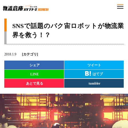
SNSで話題のバク宙ロボットが物流業
界を救う！？
2018.1.9
[カテゴリ]
シェア
ツイート
はてブ
LINE
あとで見る
tumbler