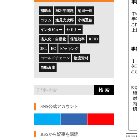
補助金
2024年問題
菊田一郎
コラム
逸見光次郎
小橋重信
インタビュー
セミナー
省人化・自動化
保管効率
RFID
3PL
EC
ピッキング
コールドチェーン
物流資材
自動倉庫
検 索
SNS公式アカウント
RSSから記事を購読