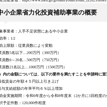
産業省：https://www.meti.go.jp/main/yosan/yosan_fy2023/hosei/pd
中小企業省力化投資補助事業の概要
象事業者：人手不足状態にある中小企業
助率：1/2
助上限額：従業員数により変動
従業員数5名以下…200万円（300万円）
従業員数6～20名…500万円（750万円）
従業員数21名以上…1000万円（1500万円）
）内の金額については、以下の要件を満たすことを申請時に宣
)最低賃金の年額４５円以上引き上げ
)給与支給総額の年率平均６％以上増加
助金実施期間：令和6年度から令和8年度末（2か月に1回程度
択予定件数：120,000件程度