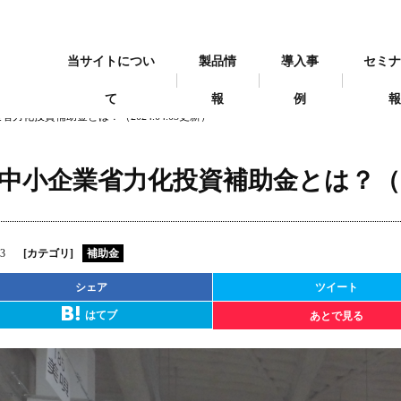
当サイトについ
製品情
導入事
セミ
て
報
例
省力化投資補助金とは？（2024.04.03更新）
中小企業省力化投資補助金とは？（202
.3
[カテゴリ]
補助金
シェア
ツイート
はてブ
あとで見る