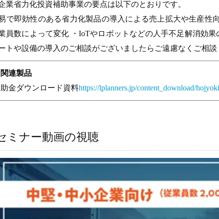
企業省力化投資補助事業の要点は以下のとおりです。
易で即効性のある省力化製品の導入による売上拡大や生産性向上
業員数によって変化 ・IoTやロボットなどの人手不足解消効
ートや設備の導入のご相談がございましたらご遠慮なくご相談
▽関連製品
補助金ダウンロード資料
https://lplanners.jp/content_download/hojyo
セミナー動画の視聴