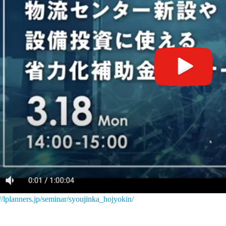
://lplanners.jp/seminar/syoujinka_hojyokin/