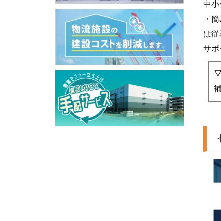
中小
・簡
は従
サポ