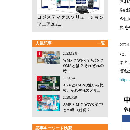
され
額は
ロジスティクスソリューション
今回
フェア202...
れを
人気記事
一覧
20
た。
1
2023.12.6
WMS？WES？WCS？
また
OMSとは？それぞれの
登録
特...
2
2023.8.4
https
AGVとAMRの違いを比
較。それぞれのメリ...
3
2020.9.29
AMRとは？AGVやGTP
との違い,は何？
記事キーワード検索