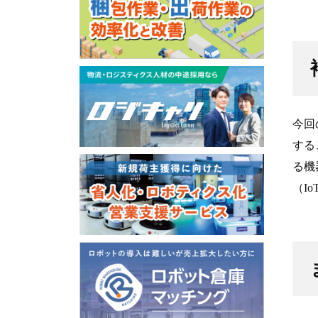
今回
する
る機
（I