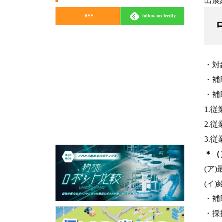
出展経済
RSS
follow on feedly
・対
・補
・補
1.
2.
3.
＊（
(ア
(イ
・補
・採