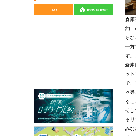
RSS
follow on feedly
倉庫
約1
らな
一方
す。
倉庫
ット
で、
器等
るこ
そし
るリ
みな