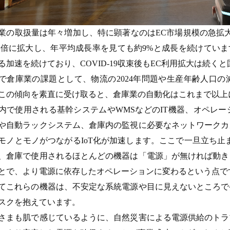
業の取扱量は年々増加し、特に顕著なのはEC市場規模の急拡大です
.5倍に拡大し、年平均成長率を見ても約9%と成長を続けています
る加速を続けており、COVID-19収束後もEC利用拡大は続く
で倉庫業の課題として、物流の2024年問題や生産年齢人口
この傾向を素直に受け取ると、倉庫業の自動化はこれまで以上
内で使用される基幹システムやWMSなどのIT機器、オペレ
や自動ラックシステム、倉庫内の監視に必要なネットワークカ
モノとモノがつながるIoT化が加速します。ここで一旦立ち止
、倉庫で使用されるほとんどの機器は「電源」が無ければ動き
とで、より電源に依存したオペレーションに変わるという点で
てこれらの機器は、不安定な系統電源や目に見えないところで
スクを抱えています。
さまも肌で感じているように、自然災害による電源供給のトラ