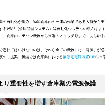
業の自動化が進み、物流倉庫内の一連の作業である入荷から出
するWMS（倉庫管理システム）等自動化システムの導入はま
に、倉庫内マテハン機器から末端のスイッチ類まで、あらゆる
。
で忘れてはいけないのは、それら全ての機器には「電源」が必
護のご提案、後編では倉庫業における
無停電電源装置(UPS)
の
より重要性を増す倉庫業の電源保護