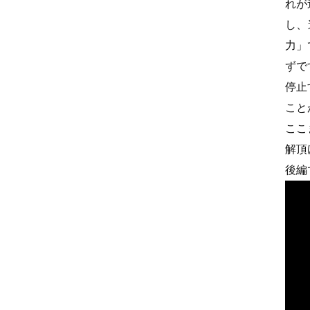
れが
し、
力」
ずで
停止
こと
ここ
解頂
後編