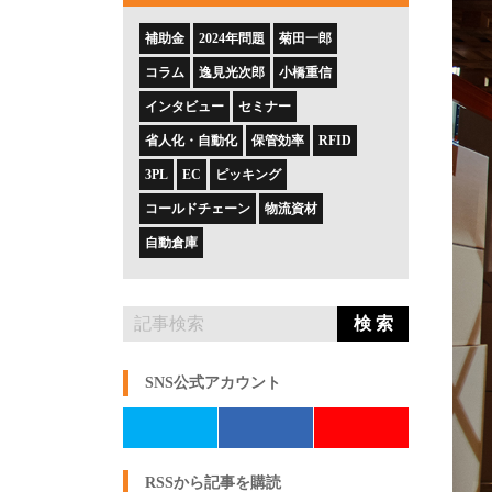
補助金
2024年問題
菊田一郎
コラム
逸見光次郎
小橋重信
インタビュー
セミナー
省人化・自動化
保管効率
RFID
3PL
EC
ピッキング
コールドチェーン
物流資材
自動倉庫
検 索
SNS公式アカウント
RSSから記事を購読