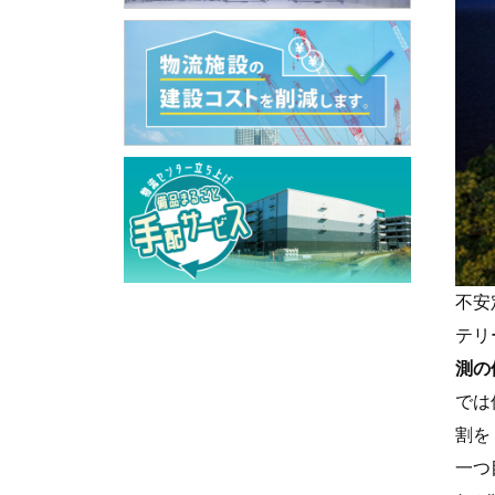
不安
テリ
測の
では
割を
一つ