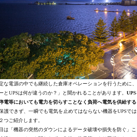
定な電源の中でも継続した倉庫オペレーションを行うために、
ーとUPSは何が違うのか？」と聞かれることがあります。
UP
停電等においても電力を切らすことなく負荷へ電気を供給する
保護できず、一瞬でも電気を止めてはならない機器をUPSでは
２つご紹介します。
目は「機器の突然のダウンによるデータ破壊や損失を防ぐ」こ