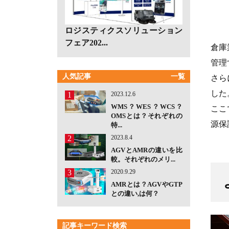
ロジスティクスソリューション
フェア202...
倉庫
管理
人気記事
一覧
さら
した
1
2023.12.6
WMS？WES？WCS？
ここ
OMSとは？それぞれの
源保
特...
2
2023.8.4
AGVとAMRの違いを比
較。それぞれのメリ...
3
2020.9.29
AMRとは？AGVやGTP
との違い,は何？
記事キーワード検索