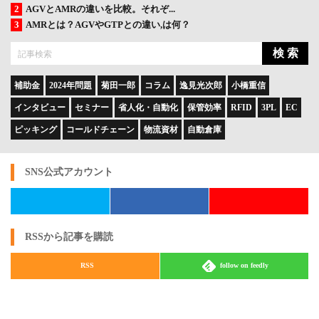
AGVとAMRの違いを比較。それぞ...
AMRとは？AGVやGTPとの違い,は何？
検 索
補助金
2024年問題
菊田一郎
コラム
逸見光次郎
小橋重信
インタビュー
セミナー
省人化・自動化
保管効率
RFID
3PL
EC
ピッキング
コールドチェーン
物流資材
自動倉庫
SNS公式アカウント
RSSから記事を購読
RSS
follow on feedly