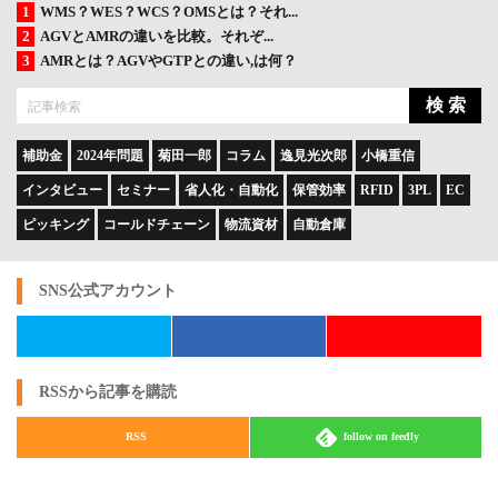
WMS？WES？WCS？OMSとは？それ...
AGVとAMRの違いを比較。それぞ...
AMRとは？AGVやGTPとの違い,は何？
検 索
補助金
2024年問題
菊田一郎
コラム
逸見光次郎
小橋重信
インタビュー
セミナー
省人化・自動化
保管効率
RFID
3PL
EC
ピッキング
コールドチェーン
物流資材
自動倉庫
SNS公式アカウント
RSSから記事を購読
RSS
follow on feedly