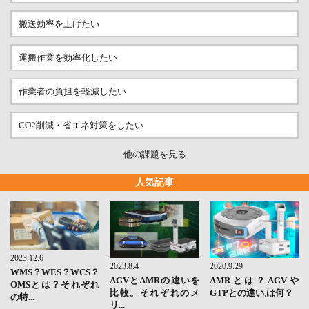
搬送効率を上げたい
運搬作業を効率化したい
作業者の負担を軽減したい
CO2削減・省エネ対策をしたい
他の課題を見る
人気記事
2023.12.6
2023.8.4
2020.9.29
WMS？WES？WCS？
AGVとAMRの違いを
AMRとは？AGVや
OMSとは？それぞれ
比較。それぞれのメ
GTPとの違い,は何？
の特...
リ...