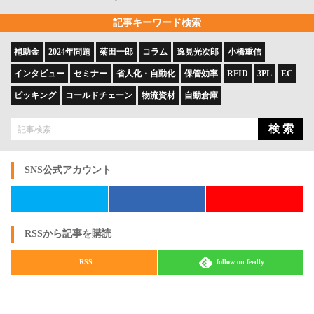
記事キーワード検索
補助金
2024年問題
菊田一郎
コラム
逸見光次郎
小橋重信
インタビュー
セミナー
省人化・自動化
保管効率
RFID
3PL
EC
ピッキング
コールドチェーン
物流資材
自動倉庫
検 索
SNS公式アカウント
RSSから記事を購読
RSS
follow on feedly