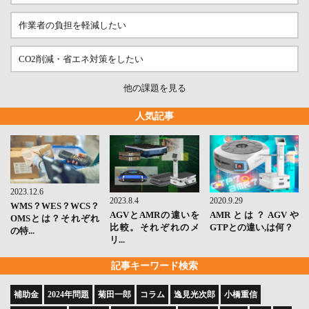
作業者の負担を軽減したい
CO2削減・省エネ対策をしたい
他の課題を見る
人気記事
2023.12.6
2023.8.4
2020.9.29
WMS？WES？WCS？
AGVとAMRの違いを
AMRとは？AGVや
OMSとは？それぞれ
比較。それぞれのメ
GTPとの違い,は何？
の特...
リ...
記事キーワード検索
補助金
2024年問題
菊田一郎
コラム
逸見光次郎
小橋重信