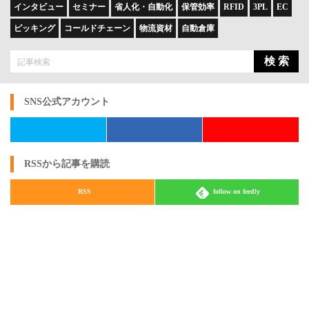
インタビュー
セミナー
省人化・自動化
保管効率
RFID
3PL
EC
ピッキング
コールドチェーン
物流資材
自動倉庫
検 索
SNS公式アカウント
RSSから記事を購読
RSS
follow on feedly