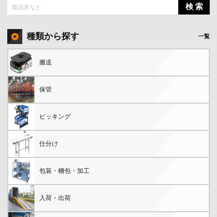
検 索
種類から探す
一覧
搬送
保管
ピッキング
仕分け
包装・梱包・加工
入荷・出荷