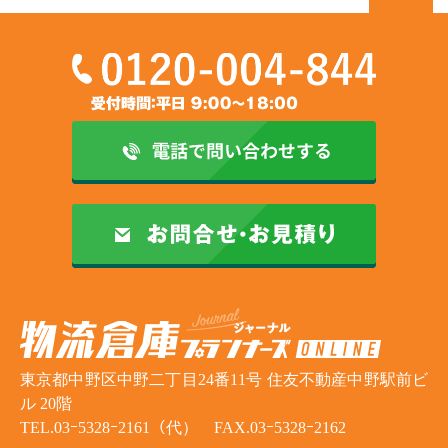
東京都中野区中野二丁目24番11号 住友不動産中野駅前ビ
ル 20階
TEL.03ｰ5328ｰ2161（代） FAX.03ｰ5328ｰ2162