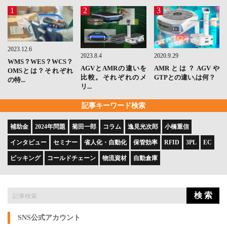
1
2
3
2023.12.6
2023.8.4
2020.9.29
WMS？WES？WCS？
AGVとAMRの違いを
AMRとは？AGVや
OMSとは？それぞれ
比較。それぞれのメ
GTPとの違い,は何？
の特...
リ...
記事キーワード検索
補助金
2024年問題
菊田一郎
コラム
逸見光次郎
小橋重信
インタビュー
セミナー
省人化・自動化
保管効率
RFID
3PL
EC
ピッキング
コールドチェーン
物流資材
自動倉庫
検 索
SNS公式アカウント