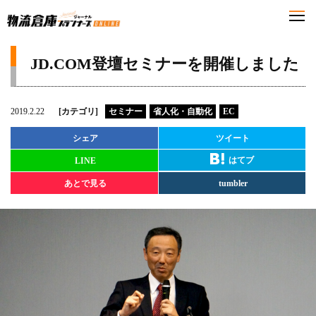
JD.COM登壇セミナーを開催しました
2019.2.22
[カテゴリ]
セミナー
省人化・自動化
EC
シェア
ツイート
はてブ
LINE
あとで見る
tumbler