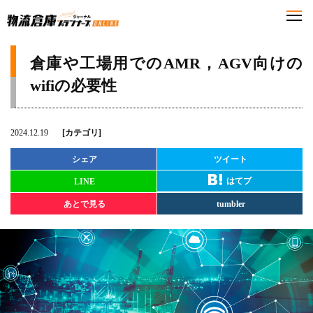
倉庫や工場用でのAMR，AGV向けの
wifiの必要性
2024.12.19
[カテゴリ]
シェア
ツイート
はてブ
LINE
あとで見る
tumbler