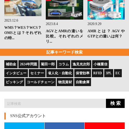
2023.12.6
2023.8.4
2020.9.29
WMS？WES？WCS？
AGVとAMRの違いを
AMRとは？AGVや
OMSとは？それぞれ
比較。それぞれのメ
GTPとの違い,は何？
の特...
リ...
記事キーワード検索
補助金
2024年問題
菊田一郎
コラム
逸見光次郎
小橋重信
インタビュー
セミナー
省人化・自動化
保管効率
RFID
3PL
EC
ピッキング
コールドチェーン
物流資材
自動倉庫
検 索
SNS公式アカウント