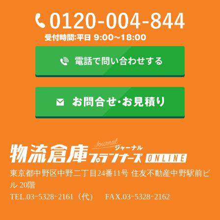
東京都中野区中野二丁目24番11号 住友不動産中野駅前ビ
ル 20階
TEL.03ｰ5328ｰ2161（代） FAX.03ｰ5328ｰ2162