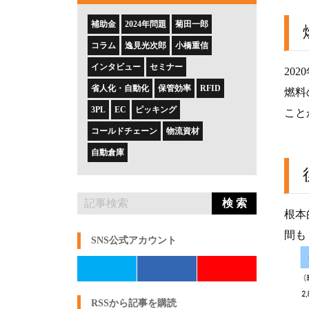
補助金
2024年問題
菊田一郎
コラム
逸見光次郎
小橋重信
インタビュー
セミナー
20
省人化・自動化
保管効率
RFID
燃料
3PL
EC
ピッキング
こと
コールドチェーン
物流資材
自動倉庫
検 索
根本
間も
SNS公式アカウント
RSSから記事を購読