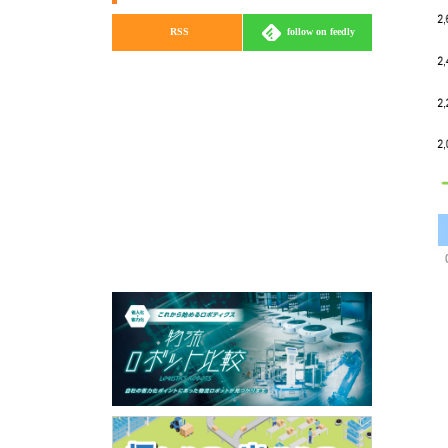
RSS
follow on feedly