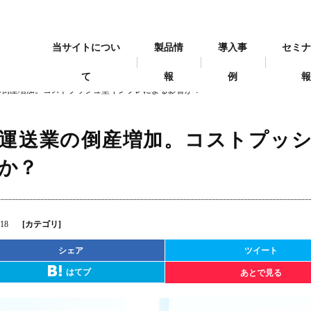
当サイトについ
製品情
導入事
セミ
て
報
例
の倒産増加。コストプッシュ型インフレによる影響か？
運送業の倒産増加。コストプッ
か？
.18
[カテゴリ]
シェア
ツイート
はてブ
あとで見る