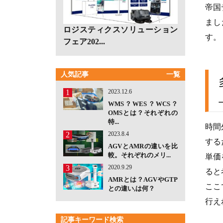
帝国
まし
ロジスティクスソリューション
す。
フェア202...
人気記事
一覧
1
2023.12.6
WMS？WES？WCS？
OMSとは？それぞれの
特...
時間
2
2023.8.4
する
AGVとAMRの違いを比
較。それぞれのメリ...
単価
3
2020.9.29
ると
AMRとは？AGVやGTP
ここ
との違い,は何？
行え
記事キーワード検索