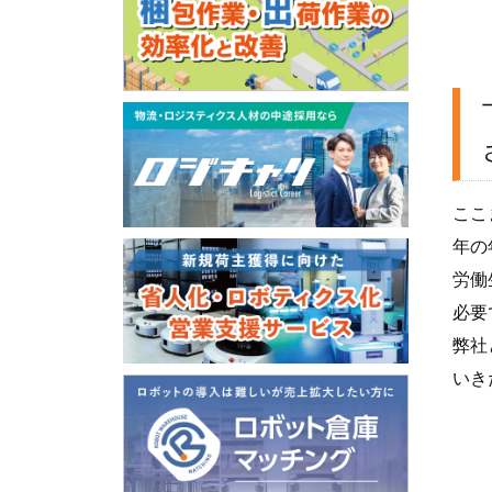
ここ
年の
労働
必要
弊社
いき