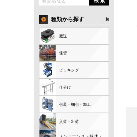
検 索
種類から探す
一覧
搬送
保管
ピッキング
仕分け
包装・梱包・加工
入荷・出荷
メンテナンス・解体・