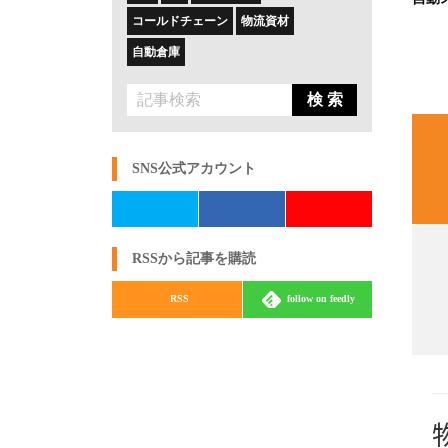
コールドチェーン
物流資材
自動倉庫
検 索
SNS公式アカウント
RSSから記事を購読
RSS
follow on feedly