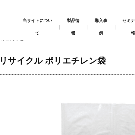
当サイトについ
製品情
導入事
セミ
て
報
例
 ポリエチレン袋
リサイクル ポリエチレン袋