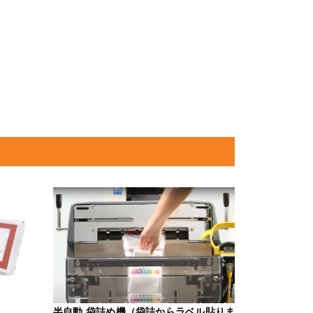
半自動 袋詰め機（袋詰からラベル貼りま