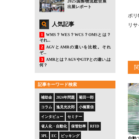
2025国際物流総合展
出展レポート
ポリ
人気記事
リサ
WMS？WES？WCS？OMSとは？
それ...
AGVとAMRの違いを比較。それ
ぞ...
AMRとは？AGVやGTPとの違い,は
何？
記事キーワード検索
補助金
2024年問題
菊田一郎
コラム
逸見光次郎
小橋重信
インタビュー
セミナー
省人化・自動化
保管効率
RFID
3PL
EC
ピッキング
自動