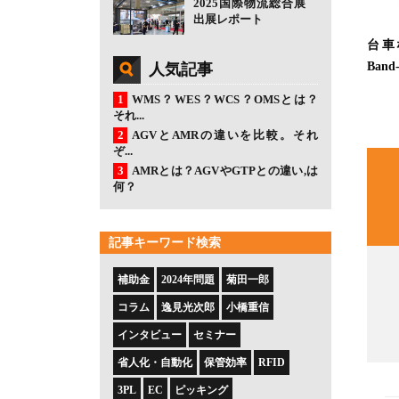
2025国際物流総合展
出展レポート
台車
Band
人気記事
WMS？WES？WCS？OMSとは？
それ...
AGVとAMRの違いを比較。それ
ぞ...
AMRとは？AGVやGTPとの違い,は
何？
記事キーワード検索
補助金
2024年問題
菊田一郎
コラム
逸見光次郎
小橋重信
インタビュー
セミナー
省人化・自動化
保管効率
RFID
3PL
EC
ピッキング