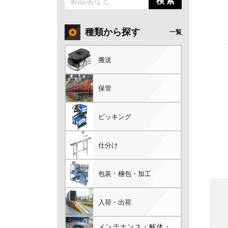
検 索
種類から探す
一覧
搬送
保管
ピッキング
仕分け
包装・梱包・加工
入荷・出荷
メンテナンス・解体・