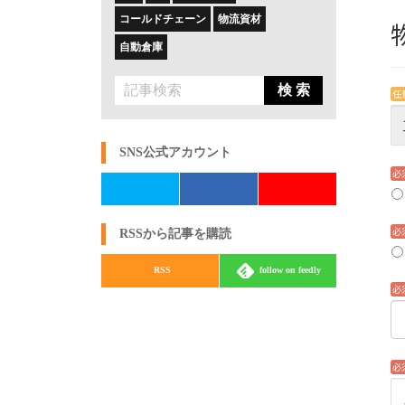
コールドチェーン
物流資材
自動倉庫
検 索
SNS公式アカウント
RSSから記事を購読
RSS
follow on feedly