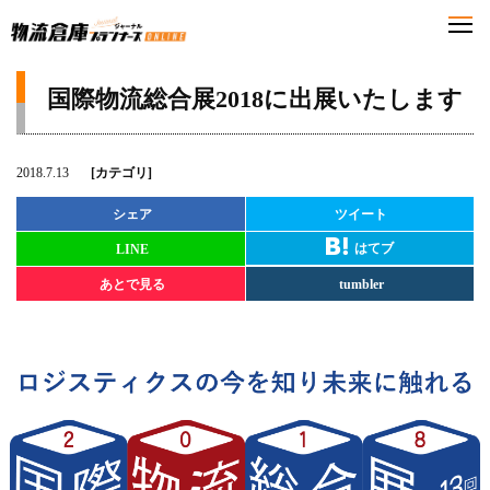
国際物流総合展2018に出展いたします
2018.7.13
[カテゴリ]
シェア
ツイート
はてブ
LINE
あとで見る
tumbler