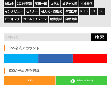
補助金
2024年問題
菊田一郎
コラム
逸見光次郎
小橋重信
インタビュー
セミナー
省人化・自動化
保管効率
RFID
3PL
EC
ピッキング
コールドチェーン
物流資材
自動倉庫
検 索
SNS公式アカウント
RSSから記事を購読
RSS
follow on feedly