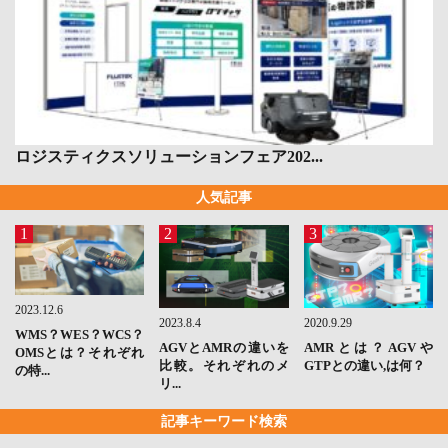
ロジスティクスソリューションフェア202...
人気記事
1
2
3
2023.12.6
2023.8.4
2020.9.29
WMS？WES？WCS？
AGVとAMRの違いを
AMRとは？AGVや
OMSとは？それぞれ
比較。それぞれのメ
GTPとの違い,は何？
の特...
リ...
記事キーワード検索