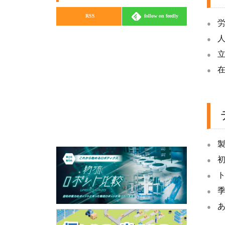
RSS
follow on feedly
立