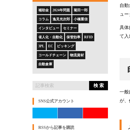
自動
補助金
2024年問題
菊田一郎
ュー
コラム
逸見光次郎
小橋重信
具体
インタビュー
セミナー
て入
省人化・自動化
保管効率
RFID
3PL
EC
ピッキング
コールドチェーン
物流資材
自動倉庫
検 索
一般
が、
SNS公式アカウント
RSSから記事を購読