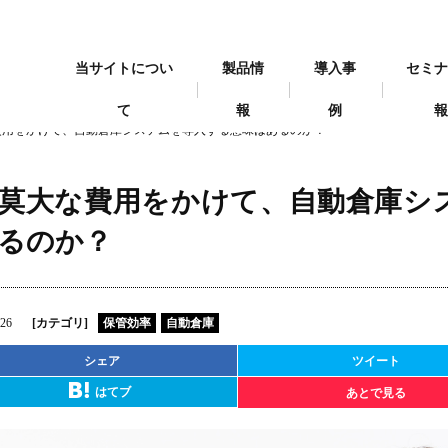
当サイトについ
製品情
導入事
セミ
て
報
例
費用をかけて、自動倉庫システムを導入する意味はあるのか？
莫大な費用をかけて、自動倉庫シ
るのか？
.26
[カテゴリ]
保管効率
自動倉庫
シェア
ツイート
はてブ
あとで見る