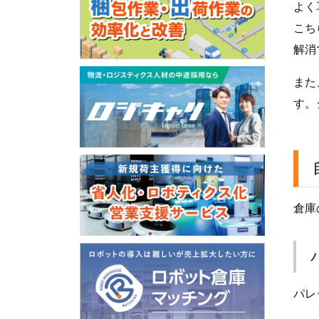
よく
こち
解消
また
す。
倉庫
パレ