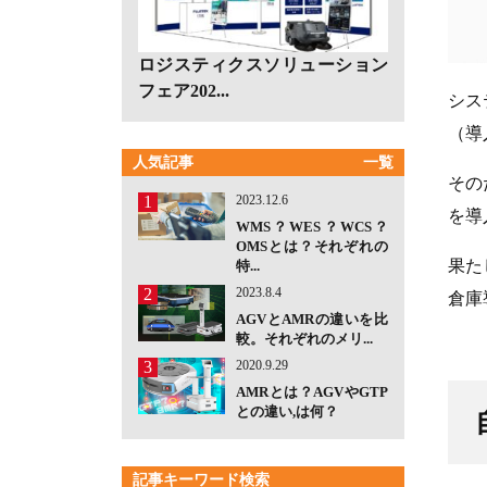
ロジスティクスソリューション
フェア202...
シス
（導
人気記事
一覧
その
1
2023.12.6
を導
WMS？WES？WCS？
OMSとは？それぞれの
果た
特...
2
2023.8.4
倉庫
AGVとAMRの違いを比
較。それぞれのメリ...
3
2020.9.29
AMRとは？AGVやGTP
との違い,は何？
記事キーワード検索