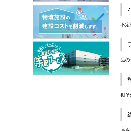
不定
品の
棚そ
高さ