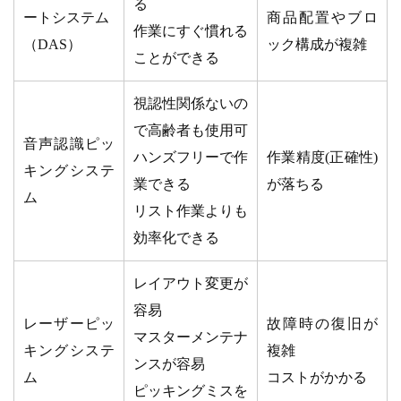
る
ートシステム
商品配置やブロ
作業にすぐ慣れる
（DAS）
ック構成が複雑
ことができる
視認性関係ないの
で高齢者も使用可
音声認識ピッ
ハンズフリーで作
作業精度(正確性)
キングシステ
業できる
が落ちる
ム
リスト作業よりも
効率化できる
レイアウト変更が
容易
レーザーピッ
故障時の復旧が
マスターメンテナ
キングシステ
複雑
ンスが容易
ム
コストがかかる
ピッキングミスを