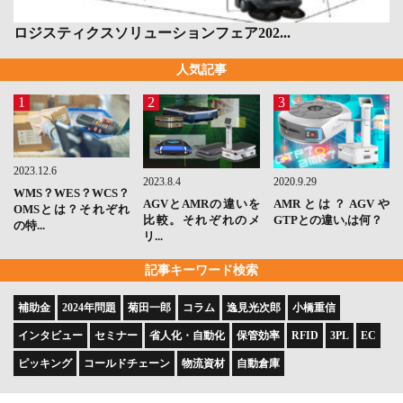
ロジスティクスソリューションフェア202...
人気記事
1
2
3
2023.12.6
2023.8.4
2020.9.29
WMS？WES？WCS？
AGVとAMRの違いを
AMRとは？AGVや
OMSとは？それぞれ
比較。それぞれのメ
GTPとの違い,は何？
の特...
リ...
記事キーワード検索
補助金
2024年問題
菊田一郎
コラム
逸見光次郎
小橋重信
インタビュー
セミナー
省人化・自動化
保管効率
RFID
3PL
EC
ピッキング
コールドチェーン
物流資材
自動倉庫