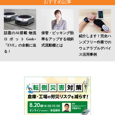
おすすめ記事
話題のAI搭載 物流
保管・ピッキング効
紹介します！完全ハ
ロボットGeek+
率をアップする傾斜
ンズフリー作業での
「EVE」の全貌に迫
式流動棚とは
ウェアラブルデバイ
る！
ス活用事例