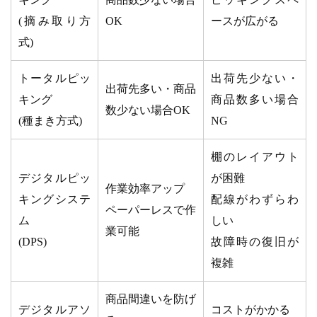
(摘み取り方
OK
ースが広がる
式)
トータルピッ
出荷先少ない・
出荷先多い・商品
キング
商品数多い場合
数少ない場合OK
(種まき方式)
NG
棚のレイアウト
デジタルピッ
が困難
作業効率アップ
キングシステ
配線がわずらわ
ペーパーレスで作
ム
しい
業可能
(DPS)
故障時の復旧が
複雑
商品間違いを防げ
デジタルアソ
コストがかかる