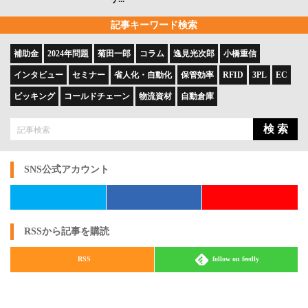
記事キーワード検索
補助金
2024年問題
菊田一郎
コラム
逸見光次郎
小橋重信
インタビュー
セミナー
省人化・自動化
保管効率
RFID
3PL
EC
ピッキング
コールドチェーン
物流資材
自動倉庫
検 索
SNS公式アカウント
RSSから記事を購読
RSS
follow on feedly