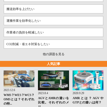
搬送効率を上げたい
運搬作業を効率化したい
作業者の負担を軽減したい
CO2削減・省エネ対策をしたい
他の課題を見る
人気記事
2023.12.6
2023.8.4
2020.9.29
WMS？WES？WCS？
AGVとAMRの違いを
AMRとは？AGVや
OMSとは？それぞれ
比較。それぞれのメ
GTPとの違い,は何？
の特...
リ...