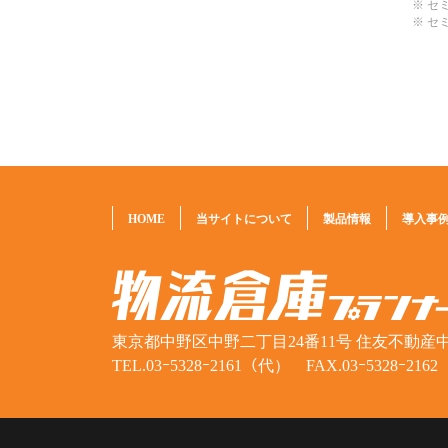
セ
セ
HOME
当サイトについて
製品情報
導入事
東京都中野区中野二丁目24番11号 住友不動産中
TEL.03ｰ5328ｰ2161（代） FAX.03ｰ5328ｰ2162