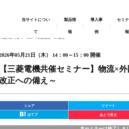
当サイトについ
製品情
導入事
セミ
て
報
例
外国人材で勝つ～2027年制度改正への備え～
2026年05月21日（木） 14：00～15：00 開催
【三菱電機共催セミナー】物流×外国
改正への備え～
シェア
ツイート
はてブ
あとで見る
本セミナーは終了しま