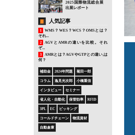
2025国際物流総合展
出展レポート
人気記事
WMS？WES？WCS？OMSとは？
それ...
AGVとAMRの違いを比較。それ
ぞ...
AMRとは？AGVやGTPとの違い,は
何？
補助金
2024年問題
菊田一郎
コラム
逸見光次郎
小橋重信
インタビュー
セミナー
省人化・自動化
保管効率
RFID
3PL
EC
ピッキング
コールドチェーン
物流資材
自動倉庫