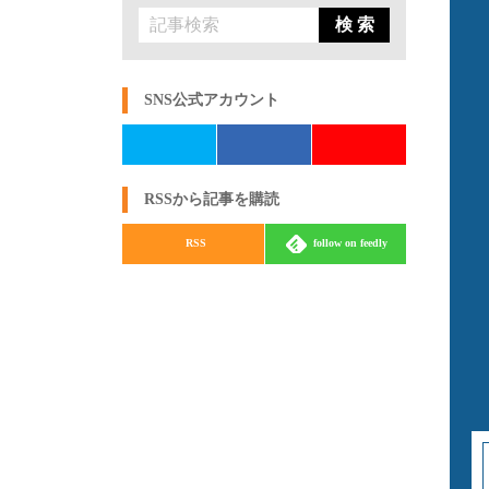
検 索
SNS公式アカウント
RSSから記事を購読
RSS
follow on feedly