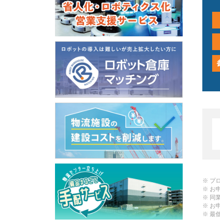
プ
お
同
お
最