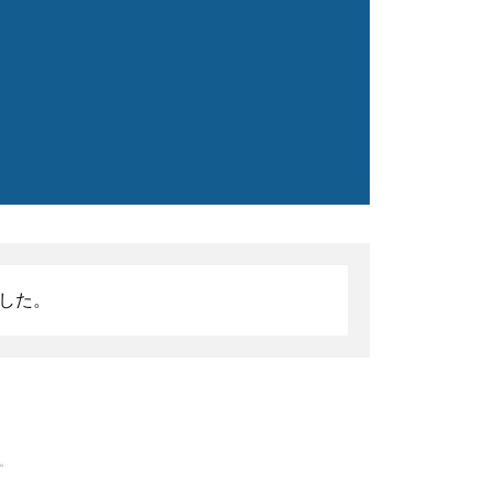
した。
。