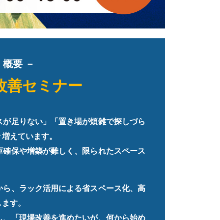
概要 －
改善セミナー
スが足りない」「置き場が煩雑で探しづら
々増えています。
庫確保や増築が難しく、限られたスペース
から、ラック活用による省スペース化、高
します。
し、「現場改善を進めたいが、何から始め