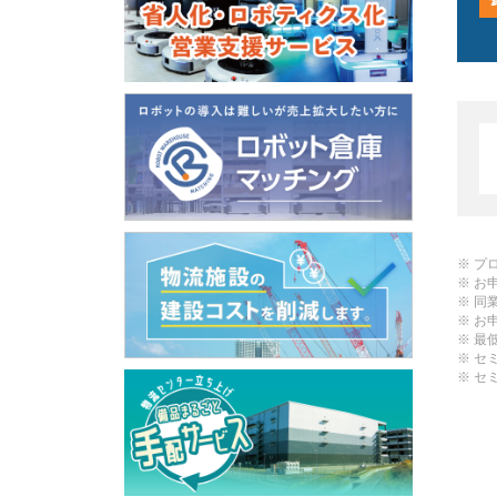
プ
お
同
お
最
セ
セ