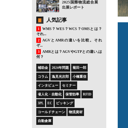
2025国際物流総合展
出展レポート
人気記事
WMS？WES？WCS？OMSとは？
それ...
AGVとAMRの違いを比較。それ
ぞ...
AMRとは？AGVやGTPとの違い,は
何？
補助金
2024年問題
菊田一郎
コラム
逸見光次郎
小橋重信
インタビュー
セミナー
省人化・自動化
保管効率
RFID
3PL
EC
ピッキング
コールドチェーン
物流資材
自動倉庫