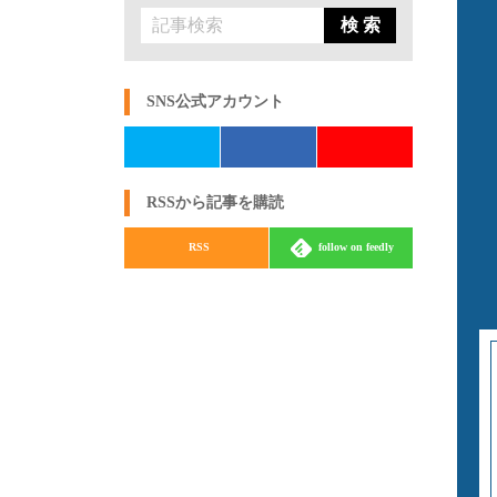
検 索
SNS公式アカウント
RSSから記事を購読
RSS
follow on feedly