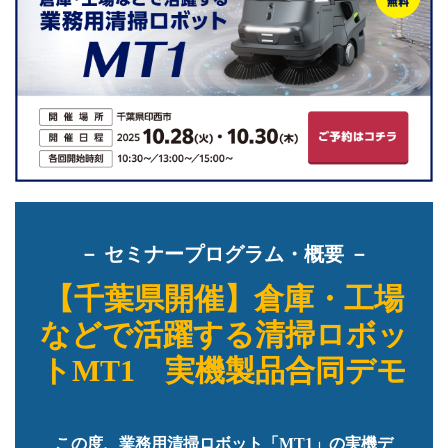
－ セミナープログラム・概要 －
【千葉県開催】倉庫・工場
などで活躍する清掃ロボッ
トMT1 実機製品合同デモ
この度、業務用清掃ロボット「MT1」の実機デ