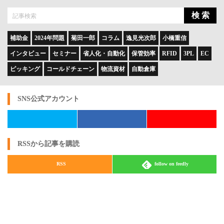
検 索
補助金
2024年問題
菊田一郎
コラム
逸見光次郎
小橋重信
インタビュー
セミナー
省人化・自動化
保管効率
RFID
3PL
EC
ピッキング
コールドチェーン
物流資材
自動倉庫
SNS公式アカウント
RSSから記事を購読
RSS
follow on feedly