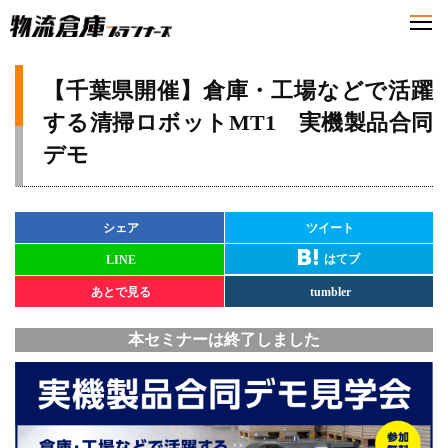
【千葉県開催】倉庫・工場などで活躍
する清掃ロボットMT1 実機製品合同
デモ
シェア
ツイート
はてブ
LINE
あとで見る
tumbler
本セミナーは終了しました