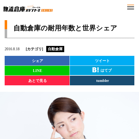
自動倉庫の耐用年数と世界シェア
2016.8.18
[カテゴリ]
自動倉庫
シェア
ツイート
はてブ
LINE
あとで見る
tumbler