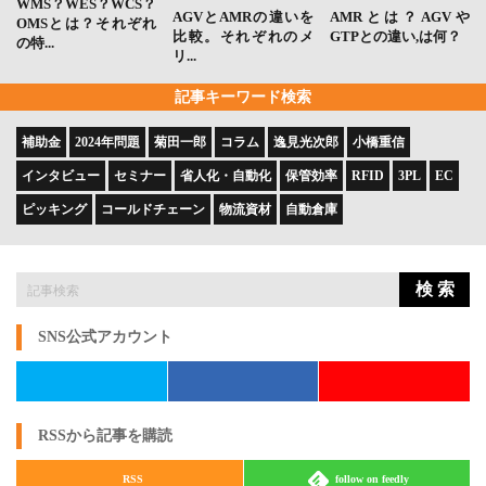
WMS？WES？WCS？
AGVとAMRの違いを
AMRとは？AGVや
OMSとは？それぞれ
比較。それぞれのメ
GTPとの違い,は何？
の特...
リ...
記事キーワード検索
補助金
2024年問題
菊田一郎
コラム
逸見光次郎
小橋重信
インタビュー
セミナー
省人化・自動化
保管効率
RFID
3PL
EC
ピッキング
コールドチェーン
物流資材
自動倉庫
検 索
SNS公式アカウント
RSSから記事を購読
RSS
follow on feedly