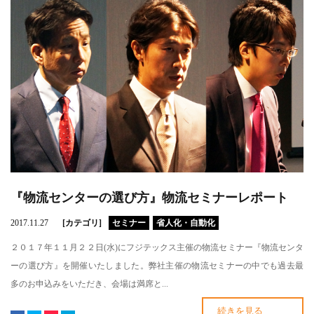
『物流センターの選び方』物流セミナーレポート
2017.11.27
[カテゴリ]
セミナー
省人化・自動化
２０１７年１１月２２日(水)にフジテックス主催の物流セミナー『物流センタ
ーの選び方』を開催いたしました。弊社主催の物流セミナーの中でも過去最
多のお申込みをいただき、会場は満席と...
続きを見る