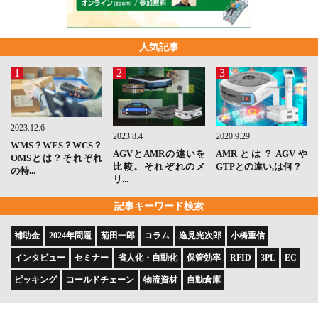
人気記事
1
2
3
2023.12.6
2023.8.4
2020.9.29
WMS？WES？WCS？
AGVとAMRの違いを
AMRとは？AGVや
OMSとは？それぞれ
比較。それぞれのメ
GTPとの違い,は何？
の特...
リ...
記事キーワード検索
補助金
2024年問題
菊田一郎
コラム
逸見光次郎
小橋重信
インタビュー
セミナー
省人化・自動化
保管効率
RFID
3PL
EC
ピッキング
コールドチェーン
物流資材
自動倉庫